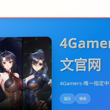
4Gam
文官网
4Gamers-唯一指
娱乐
休闲