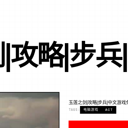
|攻略|步兵
玉莲之剑|攻略|步兵|中文游
TAGS:
电脑游戏
ACT