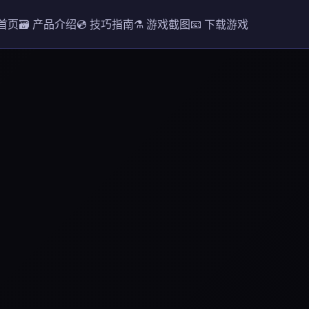
 首页
🗃️ 产品介绍
💿 技巧指南
⚗️ 游戏截图
📧 下载游戏