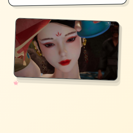
✧
♡
★
♥