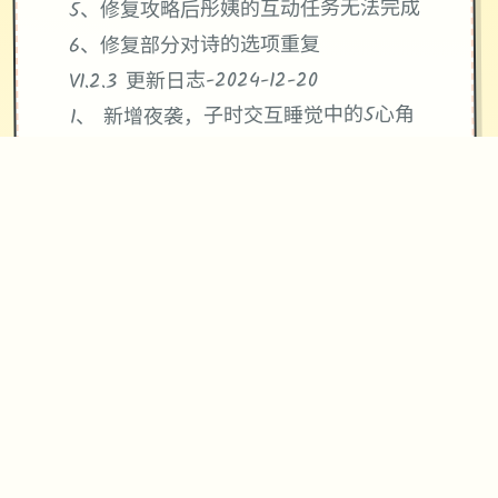
5、修复攻略后彤姨的互动任务无法完成
6、修复部分对诗的选项重复
V1.2.3 更新日志-2024-12-20
1、 新增夜袭，子时交互睡觉中的5心角
色可进行夜袭
夜袭后解锁夜袭体位
夜袭后在对应房间醒来
2、优化高潮时手和头部的穿模问题
3、修复彤姨晨袭体位有部分时候手异
常抽搐
4、修复彤姨鱼接鳞体位第一人称视角穿
模
5、修复英文语言下绯燕发病的过场异常
中断