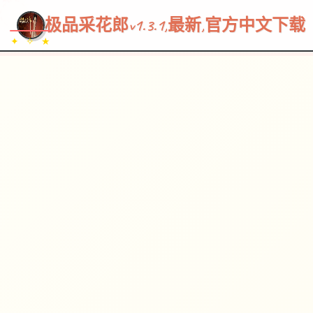
~~~
★
♡
✦
✧
♥
~
→
↗
极品采花郎v1.3.1,最新,官方中文下载
✦ ✧ ★