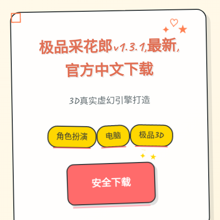
★
✦
♡
极品采花郎v1.3.1,最新,
官方中文下载
3D真实虚幻引擎打造
极品3D
电脑
角色扮演
→
✦ ★
安全下载