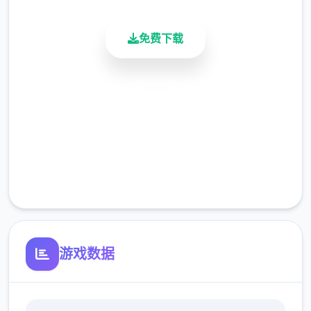
序章教學劇情已經大致介紹過操作
選單中的技能都有說明，跟路上的NPC對話也
免费下载
會看到提示
散彈槍的使用很普遍簡單說明一下
安全下载
魔術【詠唱】完成時按下【護盾】或【攻擊】
高速安装
可以蓄能
完全免费
用攻擊蓄能完會直接先揮一下
客服支持
解除的方法是詠唱跟攻擊兩個一起按
游戏数据
遊戲預設的按鍵配置可能會有不太好按的問題
可以進到設定裡面最下面的按鍵設定中依自己
喜歡的習慣做修改