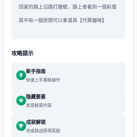
回家的路上沿路打牆壁，路上會看到一個彩蛋
其中有一個房間可以拿道具【代罪貓咪】
沿路除了教學關打史萊姆外建議不要再做其他
攻略提示
戰鬥
畢竟沒有迴避跟護盾的技能可以用
新手指南
快速上手基础操作
所以還是先直接回家跑完劇情的教學拿技能
跟NPC的對話建議都要看完
隐藏要素
发现秘密内容
沿路上可以閱讀的要素，甚至是物品的說明
成就解锁
甚至是想到處亂跑地圖探索，也都有RPG遊戲
完成挑战获得奖励
的樂趣在