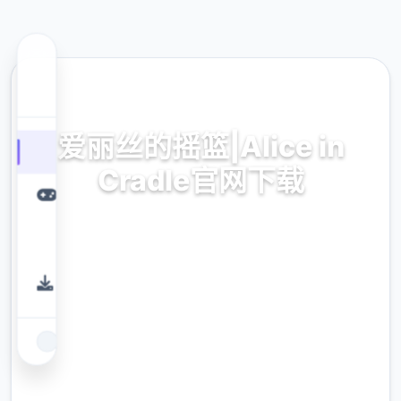
🎹 热门推荐
爱丽丝的摇篮|Alice in
Cradle官网下载
爆款ACT
9.4
评分
2.3M
下载