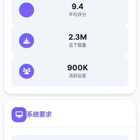
9.4
【主線第一章】
平均评分
覺醒的睡美人：前往找尋伊庫夏
2.3M
影片紀錄一下前往同學所在地的最短路線
总下载量
初見的時候其實找不到路繞了一大圈
900K
這段先解完對之後的遊戲體驗應該會比較好
活跃玩家
被迫往下走打【鳥籠】關卡後
系统要求