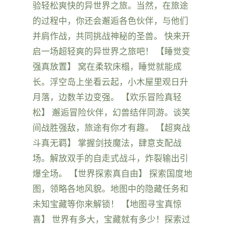
验轻松爽快的异世界之旅。当然，在旅途
的过程中，你还会邂逅各色伙伴，与他们
并肩作战，共同挑战神秘的圣兽。 快来开
启一场超轻爽的异世界之旅吧！ 【睡觉变
强真放置】 窝在柔软床榻，睡觉就能成
长。浮空岛上坐看云起，小木屋里观日升
月落，边数羊边变强。 【欢乐冒险真轻
松】 邂逅冒险伙伴，幻兽结伴同游。谈笑
间战胜强敌，旅途有你才有趣。 【超爽战
斗真无羁】 掌握剑技魔法，肆意支配战
场。解放双手的自走式战斗，炸裂输出引
爆全场。 【世界探索真自由】 探索国度地
图，领略各地风貌。地图中的隐藏任务和
未知宝藏等你来解锁！ 【地图寻宝真惊
喜】 世界有多大，宝藏就有多少！探索过