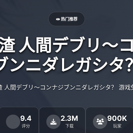
🧫 热门推荐
渣 人間デブリ～
ブンニダレガシタ
渣 人間デブリ～コンナジブンニダレガシタ？ 游戏
9.4
2.3M
900K
评分
下载
玩家