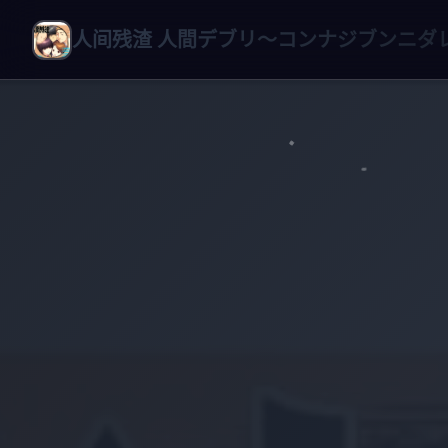
人间残渣 人間デブリ～コンナジブンニダ