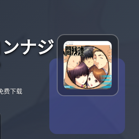
コンナジ
？
免费下载